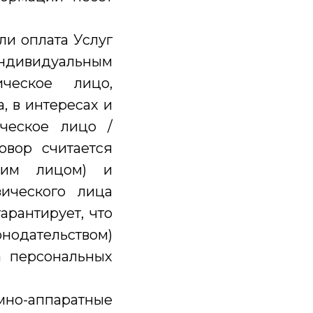
ли оплата Услуг
видуальным
ческое лицо,
, в интересах и
ческое лицо /
овор считается
ким лицом) и
ического лица
рантирует, что
нодательством)
а персональных
но-аппаратные