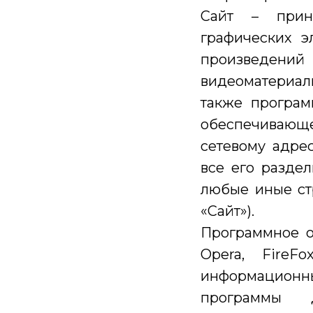
Сайт – прин
графических э
произведений
видеоматериалы
также програ
обеспечивающ
сетевому адрес
все его раздел
любые иные ст
«Сайт»).
Программное об
Opera, FireF
информационн
программы д