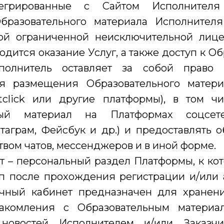
нтегрированные с Сайтом Исполнител
бразовательного материала Исполнителя
ой ограниченной неисключительной лице
одится оказание Услуг, а также доступ к О
сполнитель оставляет за собой право
 размещения Образовательного материа
stclick или другие платформы), в том ч
ный материал на Платформах соцсете
таграм, Фейсбук и др.) и предоставлять 
твом чатов, мессенджеров и в иной форме.
 – персональный раздел Платформы, к ко
уп после прохождения регистрации и/или 
ичный кабинет предназначен для хранен
накомления с Образовательным материа
 новостей Исполнителем и/или Заказчи