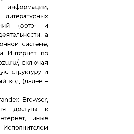
 информации,
, литературных
ений (фото- и
деятельности, а
нной системе,
и Интернет по
zu.ru/, включая
вую структуру и
й код (далее –
Yandex Browser,
для доступа к
нтернет, иные
Исполнителем