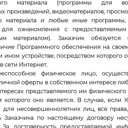
ьного материала (программы для вос
х произведений, видеоматериалов, просм
го материала и любые иные программы, 
я для ознакомления с предоставляемым
ным материалом). Заказчик обязуется с
личие Программного обеспечения на свое
 ином устройстве, посредством которого 
 сети Интернет.
ееспособное физическое лицо, осущест
личной оферты в собственном интересе ли
нтересах представляемого им физического
 которого оно является. В случае, если 
 для несовершеннолетних лиц, все права,
ть Заказчика по настоящему договору нес
. За достоверность предоставляемой ин