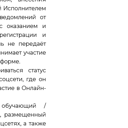
ий Исполнителем
уведомлений от
с оказанием и
регистрации и
ль не передаёт
инимает участие
тформе.
ваться статус
соцсети, где он
астие в Онлайн-
 обучающий /
л, размещенный
цсетях, а также