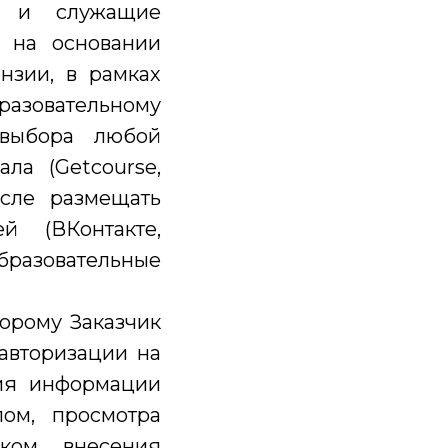
я и служащие
 на основании
нзии, в рамках
бразовательному
 выбора любой
ла (Getcourse,
исле размещать
й (ВКонтакте,
образовательные
торому Заказчик
авторизации на
ия информации
лом, просмотра
ком, внесения