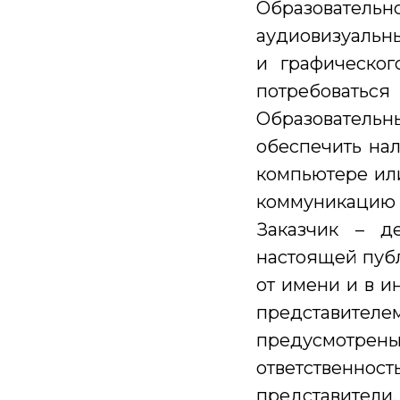
Образовател
аудиовизуальны
и графическо
потребоватьс
Образователь
обеспечить на
компьютере или
коммуникацию в
Заказчик – д
настоящей пуб
от имени и в и
представителем
предусмотрены
ответственнос
представители