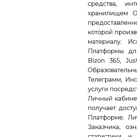
средства, и
хранилищем О
предоставленн
которой произв
материалу. И
Платформы для
Bizon 365, Ju
Образователь
Телеграмм, Инс
услуги посредс
Личный кабинет
получает дост
Платформе. Л
Заказчика, оз
статистики и