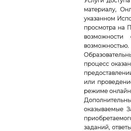
Услуги доступа
материалу, Он
указанном Испо
просмотра на П
возможности
возможностью.
Образовательн
процесс оказан
предоставлении
или проведени
режиме онлайн
Дополнительны
оказываемые За
приобретаемог
заданий, ответ