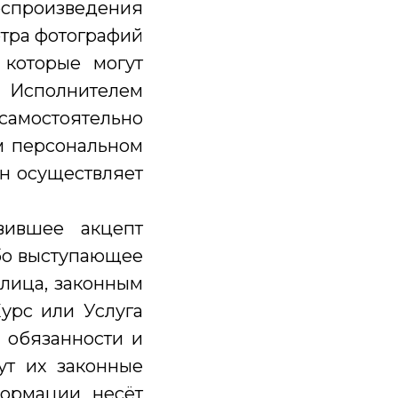
произведения
отра фотографий
которые могут
 Исполнителем
амостоятельно
м персональном
он осуществляет
вившее акцепт
бо выступающее
 лица, законным
Курс или Услуга
 обязанности и
ут их законные
формации несёт