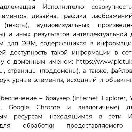
адлежащая Исполнителю совокупность
лементов, дизайна, графики, изображений
 (тексты), аудиовизуальных произвед
) и иных результатов интеллектуальной 
мм для ЭВМ, содержащихся в информацио
ей доступность такой информации в сет
у с доменным именем: https://www.pletulo
ы, страницы (поддомены), а также, файло
руктурные элементы, исходный и объектны
еспечение – браузер (Internet Explorer, 
ox, Google Chrome и аналогичные) 
ым ресурсам, находящимся в сети И
ля обработки предоставляемого 