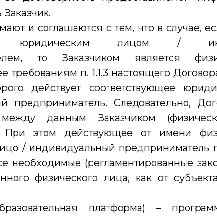
 Заказчик.
ают и соглашаются с тем, что в случае, ес
тся юридическим лицом / инди
телем, то Заказчиком является физи
е требованиям п. 1.1.3 настоящего Договора
орого действует соответствующее юриди
й предприниматель. Следовательно, Дог
 между данным Заказчиком (физичес
. При этом действующее от имени физ
ицо / индивидуальный предприниматель га
се необходимые (регламентированные зако
анного физического лица, как от субъект
бразовательная платформа) – программ