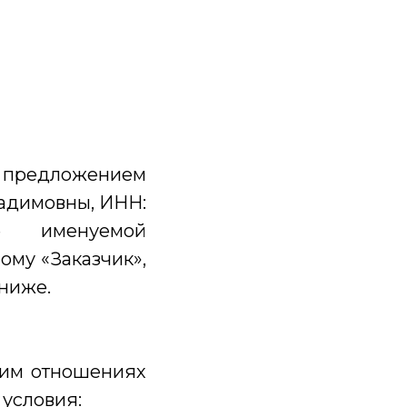
м предложением
адимовны, ИНН:
ее именуемой
ому «Заказчик»,
 ниже.
ним отношениях
условия: