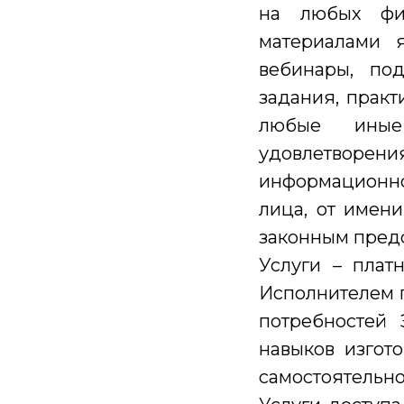
на любых физ
материалами я
вебинары, под
задания, практ
любые иные
удовлетвор
информационн
лица, от имени
законным предс
Услуги – плат
Исполнителем п
потребностей 
навыков изгот
самостоятельно