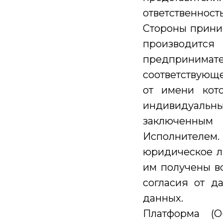
ответственность
Стороны приним
производи
предпринима
соответствующе
от имени кот
индивидуальны
заключенным
Исполнителем
юридическое л
им получены в
согласия от д
данных.
Платформа (О